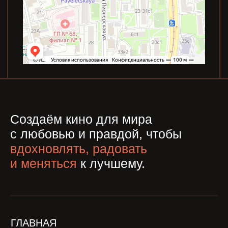
Г. МОСКВА,
INFO@SOFILM.RU
УЛ. БОЛЬШАЯ ПИОНЕРСКАЯ
Д. 13/6А СТР. 1, ЭТАЖ 4, SOFILM