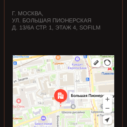
Создаём кино для мира
с любовью и правдой, чтобы
вдохновлять, радовать
и меняться
к лучшему.
ГЛАВНАЯ
ПОРТФОЛИО
КОНТАКТЫ